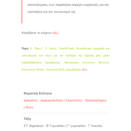
αποτελέσματα, ενώ παράλληλα παρέχει συμβουλές για την
υλοποίηση και τον συντονισμό της.
Κατεβάστε το κείμενο
εδώ
.
Πηγή:
Α. Πάνα / Σ. Λέστα,
Youth4Youth. Εκπαιδευτικό εγχειρίδιο για
ενδυνάμωση των νέων για την πρόληψη της έμφυλης βίας μέσω
αλληλοδιδακτικής προσέγγισης
, Μεσογειακό Ινστιτούτο Μελετών
Κοινωνικού Φύλου, Λευκωσία 2012 (προσβάσιμη
εδώ
).
Θεματική Ενότητα
Διακρίσεις - Διαφορετικότητα
|
Στερεότυπα - Προκαταλήψεις
|
Φύλο
Τάξη
ΣΤ' δημοτικού - Β' Γυμνασίου
|
Γ' γυμνασίου - Γ' Λυκείου