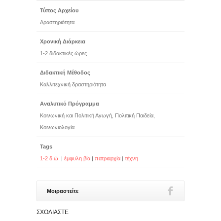
Τύπος Αρχείου
Δραστηριότητα
Χρονική Διάρκεια
1-2 διδακτικές ώρες
Διδακτική Μέθοδος
Καλλιτεχνική δραστηριότητα
Αναλυτικό Πρόγραμμα
Κοινωνική και Πολιτική Αγωγή, Πολιτική Παιδεία,
Κοινωνιολογία
Tags
1-2 δ.ώ.
|
έμφυλη βία
|
πατριαρχία
|
τέχνη
Μοιραστείτε
ΣΧΟΛΙΆΣΤΕ