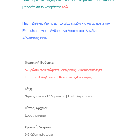
μπορείτε να το κατεβάσετε
εδώ
.
Πηγή: Διεθνής Αμνηστία, Ένα Εγχειρίδιο για να αρχίσετε την
Εκπαίδευση για τα Ανθρώπινα Δικαιώματα, Λονδίνο,
Αύγουστος 1996
Θεματική Ενότητα
Ανθρώπινα Δικαιώματα
|
Διακρίσεις - Διαφορετικότητα
|
Ισότητα - Αλληλεγγύη
|
Κοινωνικές Ανισότητες
Τάξη
Νηπιαγωγείο - Β' δημοτικού
|
Γ' - Ε' δημοτικού
Τύπος Αρχείου
Δραστηριότητα
Χρονική Διάρκεια
1-2 διδακτικές ώρες