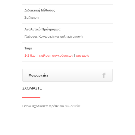
Διδακτική Μέθοδος
Συζήτηση
Αναλυτικό Πρόγραμμα
Γλώσσα, Κοινωνική και πολιτική αγωγή
Tags
1-2 δ.ώ.
|
επίλυση συγκρόυσεων
|
φαντασία
Μοιραστείτε
ΣΧΟΛΙΆΣΤΕ
Για να σχολιάσετε πρέπει να
συνδεθείτε
.