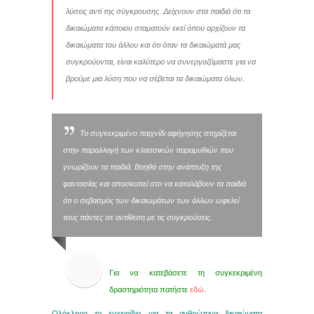
λύσεις αντί της σύγκρουσης. Δείχνουν στα παιδιά ότι τα
δικαιώματα κάποιου σταματούν εκεί όπου αρχίζουν τα
δικαιώματα του άλλου και ότι όταν τα δικαιώματά µας
συγκρούονται, είναι καλύτερο να συνεργαζόμαστε για να
βρούμε μια λύση που να σέβεται τα δικαιώματα όλων.
Το συγκεκριμένο παιχνίδι αφήγησης στηρίζεται
στην παραλλαγή των κλασσικών παραμυθιών που
γνωρίζουν τα παιδιά. Βοηθά στην ανάπτυξη της
φαντασίας και αποσκοπεί στο να καταλάβουν τα παιδιά
ότι ο σεβασμός των δικαιωμάτων των άλλων ωφελεί
τους πάντες σε αντίθεση με τις συγκρούσεις.
Για να κατεβάσετε τη συγκεκριμένη
δραστηριότητα πατήστε
εδώ
.
Ολόκληρο το εγχειρίδιο για τα ανθρώπινα δικαιώματα