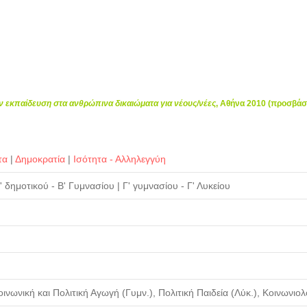
ην εκπαίδευση στα ανθρώπινα δικαιώματα για νέους/νέες
, Αθήνα 2010 (προσβά
τα
|
Δημοκρατία
|
Ισότητα - Αλληλεγγύη
' δημοτικού - Β' Γυμνασίου
|
Γ' γυμνασίου - Γ' Λυκείου
ινωνική και Πολιτική Αγωγή (Γυμν.), Πολιτική Παιδεία (Λύκ.), Κοινωνιολο