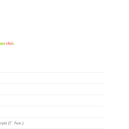
σιμη
εδώ
).
γία (Γ΄ Λυκ.)