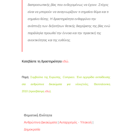
διαπροσωπικής βίας που ενδεχομένως να έχουν. Στόχος
είναι να μπορούν να αναγνωρίζουν τι σημαίνει θύμα και τι
σημαίνει θύτης. Η δραστηριότητα ενθαρρύνει την
ανάπτυξη των δεξιοτήτων θετικής διαχείρισης της βίας ενώ
παράλληλα προωθεί την έννοια και την πρακτική της
ανεκτικότητας και της ευθύνης.
Κατεβάστε τη δραστηριότητα
εδώ
.
Πηγή:
Συμβούλιο της Ευρώπης,
Compass. Ένα εγχειρίδιο εκπαίδευσης
στα ανθρώπινα δικαιώματα για νέους/νέες
, Θεσσαλονίκη
2010 (προσβάσιμη
εδώ
).
Θεματική Ενότητα
Ανθρώπινα Δικαιώματα
|
Αυταρχισμός - Υπακοή
|
Δημοκρατία