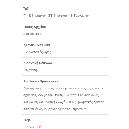
Τάξη
Γ' - Ε' δημοτικού
|
ΣΤ' δημοτικού - Β' Γυμνασίου
Τύπος Αρχείου
Δραστηριότητα
Χρονική Διάρκεια
1-2 διδακτικές ώρες
Διδακτική Μέθοδος
Συζήτηση
Αναλυτικό Πρόγραμμα
Δραστηριότητα που σχετίζεται με το κλίμα της τάξης και του
σχολείου, Αγωγή του Πολίτη, Γλώσσα, Ευέλικτή ζώνη,
Κοινωνική και Πολιτική Αγωγή (Γυμν.), βιωματικές δράσεις,
συνθετικές δημιουργικές εργασίες - πρότζεκτ
Tags
1-2 δ.ώ.
|
βία