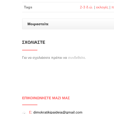
Tags
2-3 δ.ώ.
|
εκλογές
|
π
Μοιραστείτε
ΣΧΟΛΙΆΣΤΕ
Για να σχολιάσετε πρέπει να
συνδεθείτε
.
ΕΠΙΚΟΙΝΩΝΉΣΤΕ ΜΑΖΊ ΜΑΣ
E
: dimokratikipaideia@gmail.com