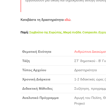
οργανώσουν μια δίκαιη και δημοκρατική εκλογή ανάλογ
Κατεβάστε τη δραστηριότητα
εδώ
.
Πηγή:
Συμβούλιο της Ευρώπης,
Μικρή πυξίδα. Compasito. Εγχε
Θεματική Ενότητα
Ανθρώπινα Δικαιώμα
Τάξη
ΣΤ' δημοτικού - Β' Γ
Τύπος Αρχείου
Δραστηριότητα
Χρονική Διάρκεια
1-2 διδακτικές ώρες 
Διδακτική Μέθοδος
Συζήτηση, προγραμμ
Αναλυτικό Πρόγραμμα
Αγωγή του Πολίτη, Θε
Project