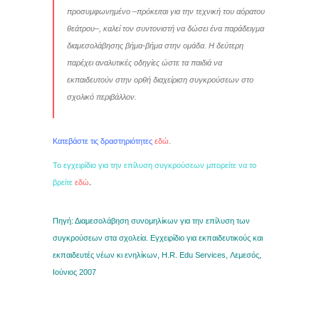
προσυμφωνημένο –πρόκειται για την τεχνική του αόρατου
θεάτρου–, καλεί τον συντονιστή να δώσει ένα παράδειγμα
διαμεσολάβησης βήμα-βήμα στην ομάδα. Η δεύτερη
παρέχει αναλυτικές οδηγίες ώστε τα παιδιά να
εκπαιδευτούν στην ορθή διαχείριση συγκρούσεων στο
σχολικό περιβάλλον.
Κατεβάστε τις δραστηριότητες
εδώ
.
Το εγχειρίδιο για την επίλυση συγκρούσεων μπορείτε να το
βρείτε
εδώ
.
Πηγή: Διαμεσολάβηση συνομηλίκων για την επίλυση των
συγκρούσεων στα σχολεία. Εγχειρίδιο για εκπαιδευτικούς και
εκπαιδευτές νέων κι ενηλίκων, H.R. Edu Services, Λεμεσός,
Ιούνιος 2007