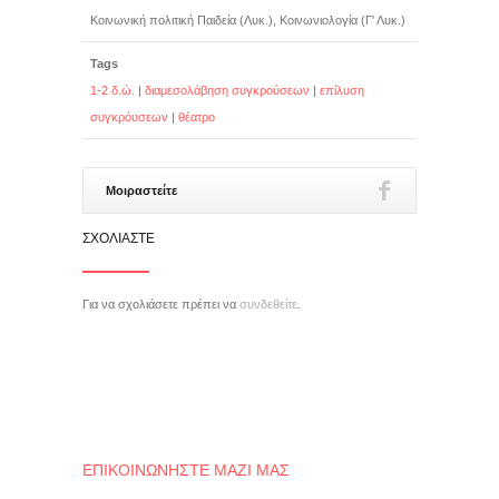
Κοινωνική πολιτική Παιδεία (Λυκ.), Κοινωνιολογία (Γ' Λυκ.)
Tags
1-2 δ.ώ.
|
διαμεσολάβηση συγκρούσεων
|
επίλυση
συγκρόυσεων
|
θέατρο
Μοιραστείτε
ΣΧΟΛΙΆΣΤΕ
Για να σχολιάσετε πρέπει να
συνδεθείτε
.
ΕΠΙΚΟΙΝΩΝΉΣΤΕ ΜΑΖΊ ΜΑΣ