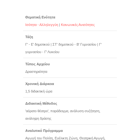
Θεματική Ενότητα
Ισότητα - Αλληλεγγύη
|
Κοινωνικές Ανισότητες
Τάξη
Γ' - Ε' δημοτικού
|
ΣΤ' δημοτικού - Β' Γυμνασίου
|
Γ'
γυμνασίου - Γ' Λυκείου
Τύπος Αρχείου
Δραστηριότητα
Χρονική Διάρκεια
1,5 διδακτική ώρα
Διδακτική Μέθοδος
'αόρατο θέατρο', παράδειγμα, ανάλυση-συζήτηση,
ανάληψη δράσης
Αναλυτικό Πρόγραμμα
Αγωγή του Πολίτη, Ευέλικτη Ζώνη, Θεατρική Αγωγή,