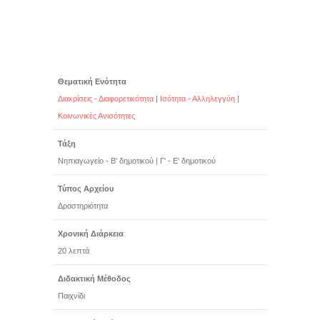
Θεματική Ενότητα
Διακρίσεις - Διαφορετικότητα
|
Ισότητα - Αλληλεγγύη
|
Κοινωνικές Ανισότητες
Τάξη
Νηπιαγωγείο - Β' δημοτικού
|
Γ' - Ε' δημοτικού
Τύπος Αρχείου
Δραστηριότητα
Χρονική Διάρκεια
20 λεπτά
Διδακτική Μέθοδος
Παιχνίδι