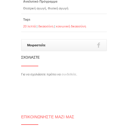
Αναλυτικό Πρόγραμμα
Θεατρική αγωγή, Φυσική αγωγή
Tags
20 λεπτά
|
δικαιοσύνη
|
κοινωνική δικαιοσύνη
Μοιραστείτε
ΣΧΟΛΙΆΣΤΕ
Για να σχολιάσετε πρέπει να
συνδεθείτε
.
ΕΠΙΚΟΙΝΩΝΉΣΤΕ ΜΑΖΊ ΜΑΣ