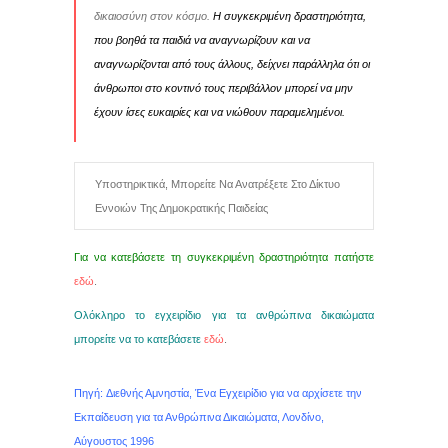
δικαιοσύνη στον κόσμο.
Η συγκεκριμένη δραστηριότητα,
που βοηθά τα παιδιά να αναγνωρίζουν και να
αναγνωρίζονται από τους άλλους, δείχνει παράλληλα ότι οι
άνθρωποι στο κοντινό τους περιβάλλον μπορεί να μην
έχουν ίσες ευκαιρίες και να νιώθουν παραμελημένοι.
Υποστηρικτικά, Μπορείτε Να Ανατρέξετε Στο Δίκτυο
Εννοιών Της Δημοκρατικής Παιδείας
Για να κατεβάσετε τη συγκεκριμένη δραστηριότητα πατήστε
εδώ
.
Ολόκληρο το εγχειρίδιο για τα ανθρώπινα δικαιώματα
μπορείτε να το κατεβάσετε
εδώ
.
Πηγή: Διεθνής Αμνηστία, Ένα Εγχειρίδιο για να αρχίσετε την
Εκπαίδευση για τα Ανθρώπινα Δικαιώματα, Λονδίνο,
Αύγουστος 1996