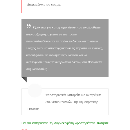
δικαιοσύνη στον κόσμο.
Πρόκειται για καταιγισμό ιδεών που ακολουθείται
από συζήτηση, σχετικά με τον τρόπο
που αντιλαμβάνονται τα παιδιά το δίκαιο και το άδικο.
Στόχος είναι να αποσαφηνίσουν τις παραπάνω έννοιες,
να αυξήσουν το αίσθημα περί δικαίου και να
αντιληφθούν πως τα ανθρώπινα δικαιώματα βασίζονται
στη δικαιοσύνη.
Υποστηρικτικά, Μπορείτε Να Ανατρέξετε
Στο Δίκτυο Εννοιών Της Δημοκρατικής
Παιδείας
Για να κατεβάσετε τη συγκεκριμένη δραστηριότητα πατήστε