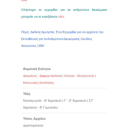
εδώ
.
Ολόκληρο το εγχειρίδιο για τα ανθρώπινα δικαιώματα
μπορείτε να το κατεβάσετε
εδώ
.
Πηγή: Διεθνής Αμνηστία, Ένα Εγχειρίδιο για να αρχίσετε την
Εκπαίδευση για τα Ανθρώπινα Δικαιώματα, Λονδίνο,
Αύγουστος 1996
Θεματική Ενότητα
Διακρίσεις - Διαφορετικότητα
|
Ισότητα - Αλληλεγγύη
|
Κοινωνικές Ανισότητες
Τάξη
Νηπιαγωγείο - Β' δημοτικού
|
Γ' - Ε' δημοτικού
|
ΣΤ'
δημοτικού - Β' Γυμνασίου
Τύπος Αρχείου
Δραστηριότητα