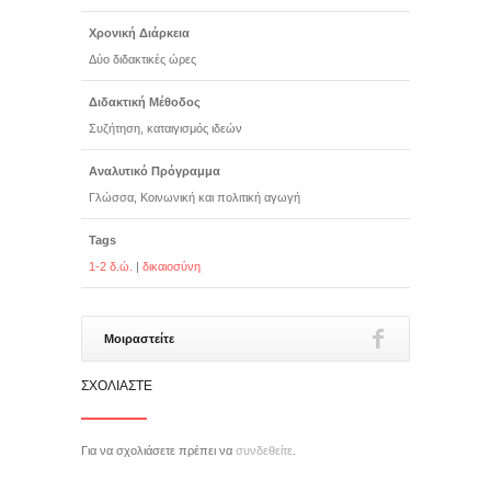
Χρονική Διάρκεια
Δύο διδακτικές ώρες
Διδακτική Μέθοδος
Συζήτηση, καταιγισμός ιδεών
Αναλυτικό Πρόγραμμα
Γλώσσα, Κοινωνική και πολιτική αγωγή
Tags
1-2 δ.ώ.
|
δικαιοσύνη
Μοιραστείτε
ΣΧΟΛΙΆΣΤΕ
Για να σχολιάσετε πρέπει να
συνδεθείτε
.