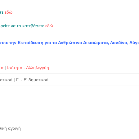
τε
εδώ
.
ρείτε να το κατεβάσετε
εδώ
.
ίσετε την Εκπαίδευση για τα Ανθρώπινα Δικαιώματα, Λονδίνο, Αύγ
τα
|
Ισότητα - Αλληλεγγύη
μοτικού
|
Γ' - Ε' δημοτικού
σική αγωγή