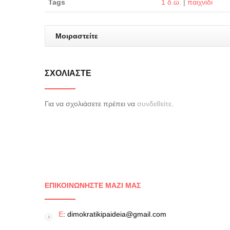
Tags
1 δ.ώ.
|
παιχνίδι
Μοιραστείτε
ΣΧΟΛΙΆΣΤΕ
Για να σχολιάσετε πρέπει να
συνδεθείτε
.
ΕΠΙΚΟΙΝΩΝΉΣΤΕ ΜΑΖΊ ΜΑΣ
E
: dimokratikipaideia@gmail.com