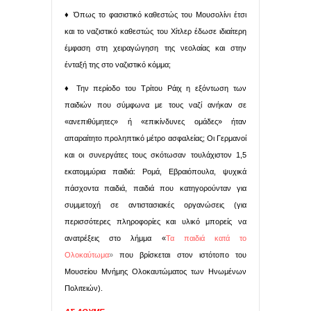
♦ Όπως το φασιστικό καθεστώς του Μουσολίνι έτσι
και το ναζιστικό καθεστώς του Χίτλερ έδωσε ιδιαίτερη
έμφαση στη χειραγώγηση της νεολαίας και στην
ένταξή της στο ναζιστικό κόμμα;
♦ Την περίοδο του Τρίτου Ράιχ η εξόντωση των
παιδιών που σύμφωνα με τους ναζί ανήκαν σε
«ανεπιθύμητες» ή «επικίνδυνες ομάδες» ήταν
απαραίτητο προληπτικό μέτρο ασφαλείας; Οι Γερμανοί
και οι συνεργάτες τους σκότωσαν τουλάχιστον 1,5
εκατομμύρια παιδιά: Ρομά, Εβραιόπουλα, ψυχικά
πάσχοντα παιδιά, παιδιά που κατηγορούνταν για
συμμετοχή σε αντιστασιακές οργανώσεις (για
περισσότερες πληροφορίες και υλικό μπορείς να
ανατρέξεις στο λήμμα «
Τα παιδιά κατά το
Ολοκαύτωμα
»
που βρίσκεται στον ιστότοπο του
Μουσείου Μνήμης Ολοκαυτώματος των Ηνωμένων
Πολιτειών).