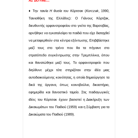
ΑΣ ΔΟΥΜΕ…
♦ Την ταινία
Η θυσία του Κόρτσακ
(
Korczak
, 1990,
Ταινιοθήκη της Ελλάδος): Ο Γιάνους Κόρτζακ,
διευθυντής ορφανοτροφείου στο γκέτο της Βαρσοβίας,
αρνήθηκε να εγκαταλείψει τα παιδιά που είχε διαταχθεί
να μεταφερθούν στα κέντρα εξόντωσης. Επιβιβάστηκε
μαζί τους στο τρένο που θα τα πήγαινε στο
στρατόπεδο συγκέντρωσης στην Τρεμπλίνκα, όπου
και θανατώθηκε μαζί τους. Το ορφανοτροφείο που
διηύθυνε μέχρι τότε στηριζόταν στην ιδέα μιας
αυτοδιοικούμενης κοινότητας, η οποία δημιούργησε τα
δικά της όργανα, όπως κοινοβούλιο, δικαστήριο,
εφημερίδα και δανειστικό ταμείο. Στις παιδαγωγικές
ιδέες του Κόρτσακ έχουν βασιστεί η Διακήρυξη των
Δικαιωμάτων του Παιδιού (1959) και η Σύμβαση για τα
Δικαιώματα του Παιδιού (1989).