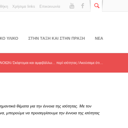
οθήκη
Χρήσιμα links
Επικοινωνία
ΚΟ ΥΛΙΚΟ
ΣΤΗΝ ΤΑΞΗ ΚΑΙ ΣΤΗΝ ΠΡΑΞΗ
ΝΕΑ
ΝΝΟΙΩΝ
Σκέφτομαι και αμφιβάλλω… περί ισότητας
Ακούσαμε ότι…
ημαντικά θέματα για την έννοια της ισότητας. Με τον
ενα, μπορούμε να προσεγγίσουμε την έννοια της ισότητας