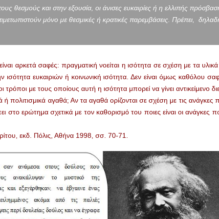
τους θεσμούς και στην εξουσία, οι άνισες ευκαιρίες ή η ελλιπής πρόσβασ
ντιμετωπιστούν μόνο με θεσμικές ή κρατικές παρεμβάσεις. Πρέπει, δηλαδ
είναι αρκετά σαφές: πραγματική νοείται η ισότητα σε σχέση με τα υλικά
ην ισότητα ευκαιριών ή κοινωνική ισότητα. Δεν είναι όμως καθόλου σαφέ
νοι τρόποι με τους οποίους αυτή η ισότητα μπορεί να γίνει αντικείμενο 
κά ή πολιτισμικά αγαθά; Αν τα αγαθά ορίζονται σε σχέση με τις ανάγκες 
πει στο ερώτημα σχετικά με τον καθορισμό του ποιες είναι οι ανάγκες π
ρίτου, εκδ. Πόλις, Αθήνα 1998, σσ. 70-71.