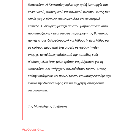
δικαιοσύνη. Η δικαιοσύνη κρίνει την ορθή λειτουργία του
κοινωνικού, οικονομικού και πολιτικού πλαισίου εντός του
οποίο ζούμε τόσο σε συλλογικό όσο και σε ατομικό
επίπεδο. Η διάκριση μεταξύ σωστού («ήταν σωστό αυτό
που έπραξα;» ή «είναι σωστή η εφαρμογή της θανατικής
ποινής στους δολοφόνους;») και λάθους («είναι λάθος να
με κρίνουν μόνο από ένα ατυχές γεγονός» ή «δεν
υπάρχει μεγαλύτερη αδικία από την καταδίκη ενός
αθώου») είναι ένας μόνο τρόπος να μιλήσουμε για τη
δικαιοσύνη. Και υπάρχουν πολλοί τέτοιοι τρόποι. Όπως
επίσης υπάρχουν και πολλοί τρόποι να καταχραστούμε την
έννοια της δικαιοσύνης ή και να τη χρησιμοποιήσουμε
στερεοτυπικά
.
Της Μαγδαληνής Τσεβρένη
Ακούσαμε ότι…