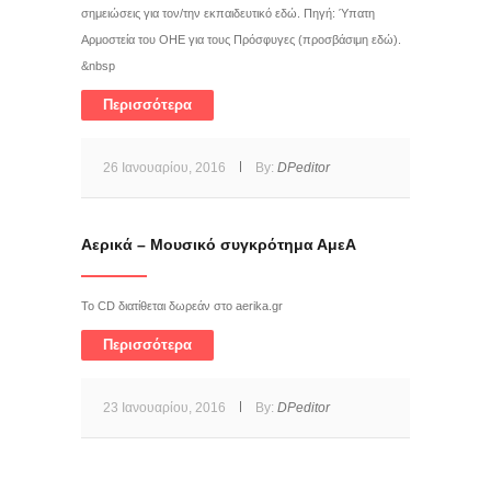
σημειώσεις για τον/την εκπαιδευτικό εδώ. Πηγή: Ύπατη
Αρμοστεία του ΟΗΕ για τους Πρόσφυγες (προσβάσιμη εδώ).
&nbsp
Περισσότερα
26 Ιανουαρίου, 2016
By:
DPeditor
Αερικά – Μουσικό συγκρότημα ΑμεΑ
Το CD διατίθεται δωρεάν στο aerika.gr
Περισσότερα
23 Ιανουαρίου, 2016
By:
DPeditor