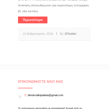
Αντίσταση, Απελευθέρωση» (για περισσότερες λεπτομέρειες
βλ. εδώ και εδώ)
Περισσότερα
10 Φεβρουαρίου, 2016
By:
DPeditor
ΕΠΙΚΟΙΝΩΝΉΣΤΕ ΜΑΖΊ ΜΑΣ
E
: dimokratikipaideia@gmail.com
Το πρόγραμμα υλοποιείται με αποκλειστική δωρεά από το: