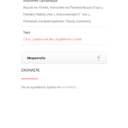
Αναλυτικό Πρόγραμμα
Αγωγή του Πολίτη, Κοινωνική και Πολιτική Αγωγή (Γυμν.),
Πολιτική Παιδεία (Λύκ.), Κοινωνιολογία (Γ΄ Λυκ.),
Πολιτισμός και Δραστηριότητες Τέχνης (πρότζεκτ)
Tags
2 δ.ώ.
|
ειρήνη και βία
|
περιβάλλον
|
υγεία
Μοιραστείτε
ΣΧΟΛΙΆΣΤΕ
Για να σχολιάσετε πρέπει να
συνδεθείτε
.