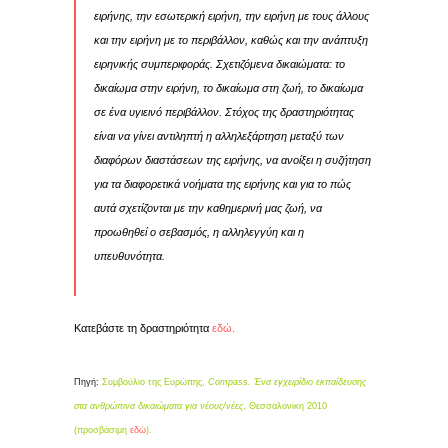
ειρήνης, την εσωτερική ειρήνη, την ειρήνη με τους άλλους
και την ειρήνη με το περιβάλλον, καθώς και την ανάπτυξη
ειρηνικής συμπεριφοράς. Σχετιζόμενα δικαιώματα: το
δικαίωμα στην ειρήνη, το δικαίωμα στη ζωή, το δικαίωμα
σε ένα υγιεινό περιβάλλον. Στόχος της δραστηριότητας
είναι να γίνει αντιληπτή η αλληλεξάρτηση μεταξύ των
διαφόρων διαστάσεων της ειρήνης, να ανοίξει η συζήτηση
για τα διαφορετικά νοήματα της ειρήνης και για το πώς
αυτά σχετίζονται με την καθημερινή μας ζωή, να
προωθηθεί ο σεβασμός, η αλληλεγγύη και η
υπευθυνότητα.
Κατεβάστε τη δραστηριότητα
εδώ
.
Πηγή:
Συμβούλιο της Ευρώπης,
Compass. Ένα εγχειρίδιο εκπαίδευσης
στα ανθρώπινα δικαιώματα για νέους/νέες
, Θεσσαλονίκη 2010
(προσβάσιμη
εδώ
).