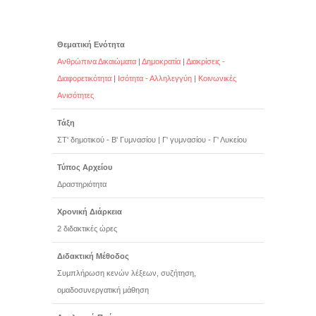
Θεματική Ενότητα
Ανθρώπινα Δικαιώματα
|
Δημοκρατία
|
Διακρίσεις -
Διαφορετικότητα
|
Ισότητα - Αλληλεγγύη
|
Κοινωνικές
Ανισότητες
Τάξη
ΣΤ' δημοτικού - Β' Γυμνασίου
|
Γ' γυμνασίου - Γ' Λυκείου
Τύπος Αρχείου
Δραστηριότητα
Χρονική Διάρκεια
2 διδακτικές ώρες
Διδακτική Μέθοδος
Συμπλήρωση κενών λέξεων, συζήτηση,
ομαδοσυνεργατική μάθηση