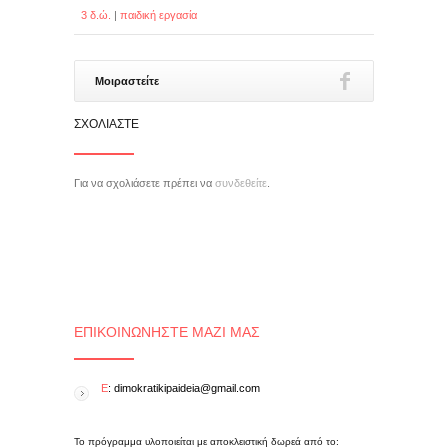
3 δ.ώ.
|
παιδική εργασία
Μοιραστείτε
ΣΧΟΛΙΆΣΤΕ
Για να σχολιάσετε πρέπει να
συνδεθείτε
.
ΕΠΙΚΟΙΝΩΝΉΣΤΕ ΜΑΖΊ ΜΑΣ
E
: dimokratikipaideia@gmail.com
Το πρόγραμμα υλοποιείται με αποκλειστική δωρεά από το: