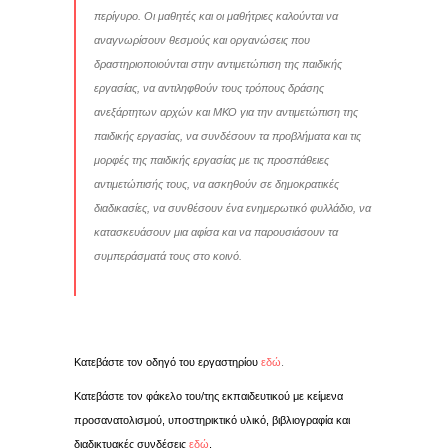
περίγυρο. Οι μαθητές και οι μαθήτριες καλούνται να
αναγνωρίσουν θεσμούς και οργανώσεις που
δραστηριοποιούνται στην αντιμετώπιση της παιδικής
εργασίας, να αντιληφθούν τους τρόπους δράσης
ανεξάρτητων αρχών και ΜΚΟ για την αντιμετώπιση της
παιδικής εργασίας, να συνδέσουν τα προβλήματα και τις
μορφές της παιδικής εργασίας με τις προσπάθειες
αντιμετώπισής τους, να ασκηθούν σε δημοκρατικές
διαδικασίες, να συνθέσουν ένα ενημερωτικό φυλλάδιο, να
κατασκευάσουν μια αφίσα και να παρουσιάσουν τα
συμπεράσματά τους στο κοινό.
Κατεβάστε τον οδηγό του εργαστηρίου
εδώ
.
Κατεβάστε τον φάκελο του/της εκπαιδευτικού με κείμενα
προσανατολισμού, υποστηρικτικό υλικό, βιβλιογραφία και
διαδικτυακές συνδέσεις
εδώ
.