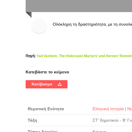
Ολόκληρη τη δραστηριότητα, με τη συνολι
Πηγή:
Yad Vashem. The Holocaust Martyrs’ and Heroes’ Remem
Κατεβάστε το κείμενο
Κατέβασμα
Θεματική Ενότητα
Ελληνική Ιστορία
|
Να
Τάξη
ΣΤ' δημοτικού - Β' 
Τύπος Αρχείου
Κείμενο