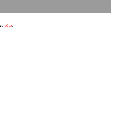
τε
εδώ
.