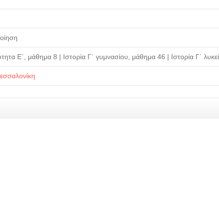
οίηση
νότητα Ε΄, μάθημα 8 | Ιστορία Γ΄ γυμνασίου, μάθημα 46 | Ιστορία Γ΄ λυκε
εσσαλονίκη