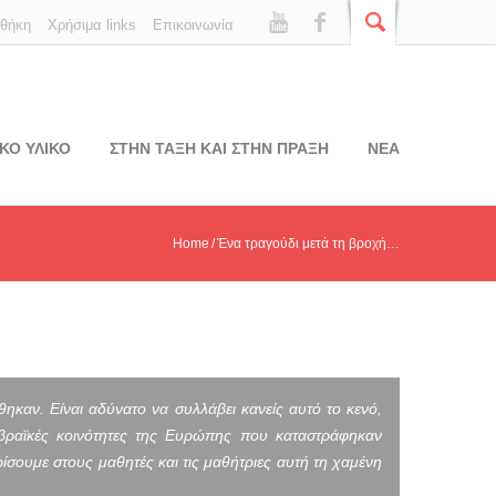
οθήκη
Χρήσιμα links
Επικοινωνία
ΚΟ ΥΛΙΚΟ
ΣΤΗΝ ΤΑΞΗ ΚΑΙ ΣΤΗΝ ΠΡΑΞΗ
ΝΕΑ
Home
Ένα τραγούδι μετά τη βροχή…
ηκαν. Είναι αδύνατο να συλλάβει κανείς αυτό το κενό,
 εβραϊκές κοινότητες της Ευρώπης που καταστράφηκαν
σουμε στους μαθητές και τις μαθήτριες αυτή τη χαμένη