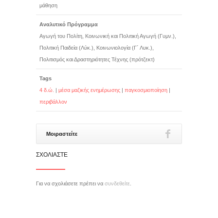
μάθηση
Αναλυτικό Πρόγραμμα
Αγωγή του Πολίτη, Κοινωνική και Πολιτική Αγωγή (Γυμν.),
Πολιτική Παιδεία (Λύκ.), Κοινωνιολογία (Γ΄ Λυκ.),
Πολιτισμός και Δραστηριότητες Τέχνης (πρότζεκτ)
Tags
4 δ.ώ.
|
μέσα μαζικής ενημέρωσης
|
παγκοσμιοποίηση
|
περιβάλλον
Μοιραστείτε
ΣΧΟΛΙΆΣΤΕ
Για να σχολιάσετε πρέπει να
συνδεθείτε
.