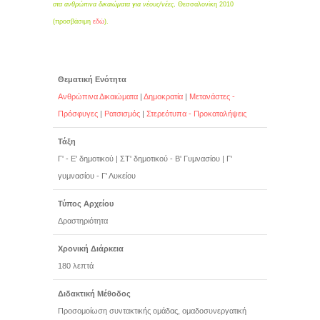
στα ανθρώπινα δικαιώματα για νέους/νέες
, Θεσσαλονίκη 2010
(προσβάσιμη
εδώ
).
Θεματική Ενότητα
Ανθρώπινα Δικαιώματα
|
Δημοκρατία
|
Μετανάστες -
Πρόσφυγες
|
Ρατσισμός
|
Στερεότυπα - Προκαταλήψεις
Τάξη
Γ' - Ε' δημοτικού
|
ΣΤ' δημοτικού - Β' Γυμνασίου
|
Γ'
γυμνασίου - Γ' Λυκείου
Τύπος Αρχείου
Δραστηριότητα
Χρονική Διάρκεια
180 λεπτά
Διδακτική Μέθοδος
Προσομοίωση συντακτικής ομάδας, ομαδοσυνεργατική