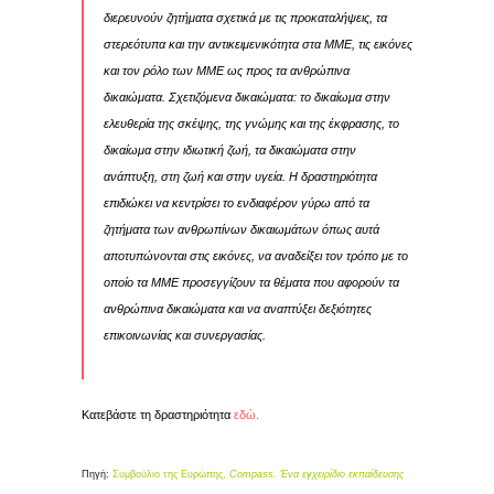
διερευνούν ζητήματα σχετικά με τις προκαταλήψεις, τα
στερεότυπα και την αντικειμενικότητα στα ΜΜΕ, τις εικόνες
και τον ρόλο των ΜΜΕ ως προς τα ανθρώπινα
δικαιώματα. Σχετιζόμενα δικαιώματα: το δικαίωμα στην
ελευθερία της σκέψης, της γνώμης και της έκφρασης, το
δικαίωμα στην ιδιωτική ζωή, τα δικαιώματα στην
ανάπτυξη, στη ζωή και στην υγεία. Η δραστηριότητα
επιδιώκει να κεντρίσει το ενδιαφέρον γύρω από τα
ζητήματα των ανθρωπίνων δικαιωμάτων όπως αυτά
αποτυπώνονται στις εικόνες, να αναδείξει τον τρόπο με το
οποίο τα ΜΜΕ προσεγγίζουν τα θέματα που αφορούν τα
ανθρώπινα δικαιώματα και να αναπτύξει δεξιότητες
επικοινωνίας και συνεργασίας.
Κατεβάστε τη δραστηριότητα
εδώ
.
Πηγή:
Συμβούλιο της Ευρώπης,
Compass. Ένα εγχειρίδιο εκπαίδευσης