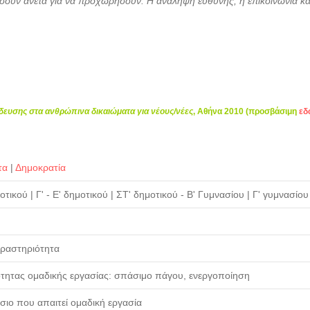
ώσουν άνετα για να προχωρήσουν. Η ανάληψη ευθύνης, η επικοινωνία και η
δευσης στα ανθρώπινα δικαιώματα για νέους/νέες
, Αθήνα 2010 (προσβάσιμη
εδ
τα
|
Δημοκρατία
μοτικού
|
Γ' - Ε' δημοτικού
|
ΣΤ' δημοτικού - Β' Γυμνασίου
|
Γ' γυμνασίου 
δραστηριότητα
ότητας ομαδικής εργασίας: σπάσιμο πάγου, ενεργοποίηση
σιο που απαιτεί ομαδική εργασία