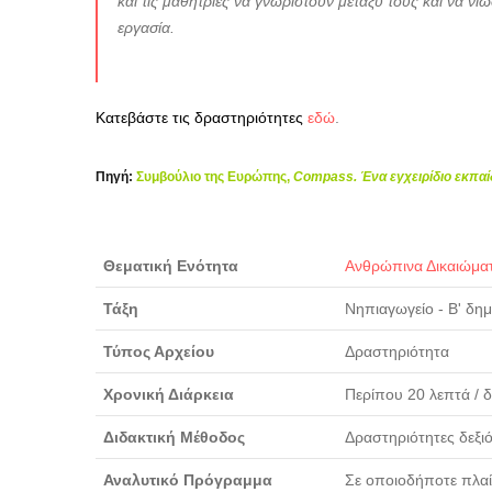
και τις μαθήτριες να γνωριστούν μεταξύ τους και να νι
εργασία.
Κατεβάστε τις δραστηριότητες
εδώ
.
Πηγή:
Συμβούλιο της Ευρώπης,
Compass. Ένα εγχειρίδιο εκπαί
Θεματική Ενότητα
Ανθρώπινα Δικαιώμα
Τάξη
Νηπιαγωγείο - Β' δη
Τύπος Αρχείου
Δραστηριότητα
Χρονική Διάρκεια
Περίπου 20 λεπτά / 
Διδακτική Μέθοδος
Δραστηριότητες δεξι
Αναλυτικό Πρόγραμμα
Σε οποιοδήποτε πλαί