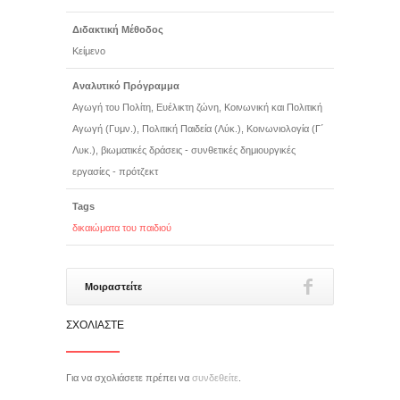
Διδακτική Μέθοδος
Κείμενο
Αναλυτικό Πρόγραμμα
Αγωγή του Πολίτη, Ευέλικτη ζώνη, Κοινωνική και Πολιτική
Αγωγή (Γυμν.), Πολιτική Παιδεία (Λύκ.), Κοινωνιολογία (Γ΄
Λυκ.), βιωματικές δράσεις - συνθετικές δημιουργικές
εργασίες - πρότζεκτ
Tags
δικαιώματα του παιδιού
Μοιραστείτε
ΣΧΟΛΙΆΣΤΕ
Για να σχολιάσετε πρέπει να
συνδεθείτε
.