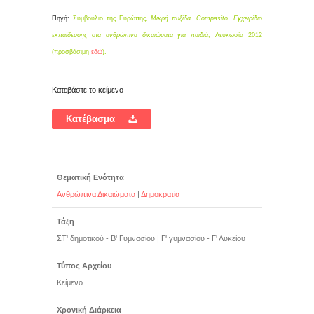
Πηγή:
Συμβούλιο της Ευρώπης,
Μικρή πυξίδα. Compasito. Εγχειρίδιο
εκπαίδευσης στα ανθρώπινα δικαιώματα για παιδιά
, Λευκωσία 2012
(προσβάσιμη
εδώ
).
Κατεβάστε το κείμενο
Κατέβασμα
Θεματική Ενότητα
Ανθρώπινα Δικαιώματα
|
Δημοκρατία
Τάξη
ΣΤ' δημοτικού - Β' Γυμνασίου
|
Γ' γυμνασίου - Γ' Λυκείου
Τύπος Αρχείου
Κείμενο
Χρονική Διάρκεια