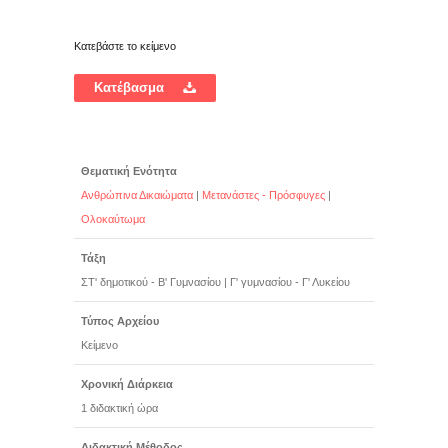
Κατεβάστε το κείμενο
Κατέβασμα
Θεματική Ενότητα
Ανθρώπινα Δικαιώματα
|
Μετανάστες - Πρόσφυγες
|
Ολοκαύτωμα
Τάξη
ΣΤ' δημοτικού - Β' Γυμνασίου
|
Γ' γυμνασίου - Γ' Λυκείου
Τύπος Αρχείου
Κείμενο
Χρονική Διάρκεια
1 διδακτική ώρα
Διδακτική Μέθοδος