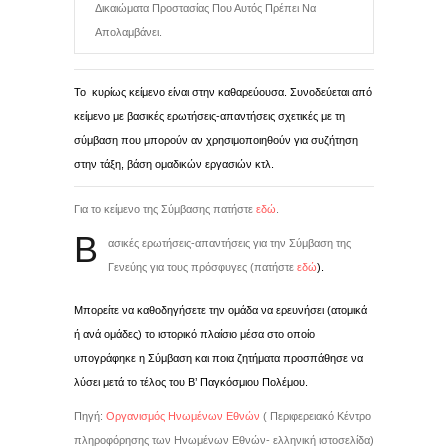
Δικαιώματα Προστασίας Που Αυτός Πρέπει Να
Απολαμβάνει.
Το κυρίως κείμενο είναι στην καθαρεύουσα. Συνοδεύεται από
κείμενο με βασικές ερωτήσεις-απαντήσεις σχετικές με τη
σύμβαση που μπορούν αν χρησιμοποιηθούν για συζήτηση
στην τάξη, βάση ομαδικών εργασιών κτλ.
Για το κείμενο της Σύμβασης πατήστε
εδώ
.
Β
ασικές ερωτήσεις-απαντήσεις για την Σύμβαση της
Γενεύης για τους πρόσφυγες (πατήστε
εδώ
).
Μπορείτε να καθοδηγήσετε την ομάδα να ερευνήσει (ατομικά
ή ανά ομάδες) το ιστορικό πλαίσιο μέσα στο οποίο
υπογράφηκε η Σύμβαση και ποια ζητήματα προσπάθησε να
λύσει μετά το τέλος του B’ Παγκόσμιου Πολέμου.
Πηγή:
Οργανισμός Ηνωμένων Εθνών
( Περιφερειακό Κέντρο
πληροφόρησης των Ηνωμένων Εθνών- ελληνική ιστοσελίδα
)