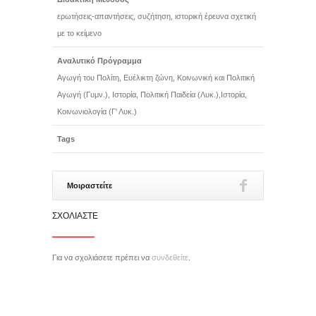
ερωτήσεις-απαντήσεις, συζήτηση, ιστορική έρευνα σχετική
με το κείμενο
Αναλυτικό Πρόγραμμα
Αγωγή του Πολίτη, Ευέλικτη ζώνη, Κοινωνική και Πολιτική
Αγωγή (Γυμν.), Ιστορία, Πολιτική Παιδεία (Λυκ.),Ιστορία,
Κοινωνιολογία (Γ' Λυκ.)
Tags
Μοιραστείτε
ΣΧΟΛΙΆΣΤΕ
Για να σχολιάσετε πρέπει να
συνδεθείτε
.