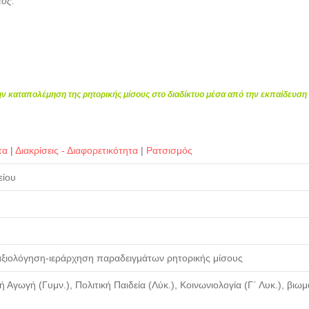
τος.
την καταπολέμηση της ρητορικής μίσους στο διαδίκτυο μέσα από την εκπαίδευσ
τα
|
Διακρίσεις - Διαφορετικότητα
|
Ρατσισμός
είου
ξιολόγηση-ιεράρχηση παραδειγμάτων ρητορικής μίσους
ή Αγωγή (Γυμν.), Πολιτική Παιδεία (Λύκ.), Κοινωνιολογία (Γ΄ Λυκ.), βιωμ