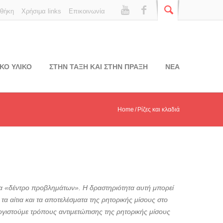
οθήκη
Χρήσιμα links
Επικοινωνία
ΚΟ ΥΛΙΚΟ
ΣΤΗΝ ΤΑΞΗ ΚΑΙ ΣΤΗΝ ΠΡΑΞΗ
ΝΕΑ
Home
Ρίζες και κλαδιά
 ένα «δέντρο προβλημάτων». Η δραστηριότητα αυτή μπορεί
α αίτια και τα αποτελέσματα της ρητορικής μίσους στο
λογιστούμε τρόπους αντιμετώπισης της ρητορικής μίσους