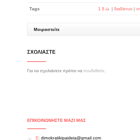
Tags
1 δ.ώ.
|
διαδίκτυο
|
σ
Μοιραστείτε
ΣΧΟΛΙΆΣΤΕ
Για να σχολιάσετε πρέπει να
συνδεθείτε
.
ΕΠΙΚΟΙΝΩΝΉΣΤΕ ΜΑΖΊ ΜΑΣ
E
: dimokratikipaideia@gmail.com