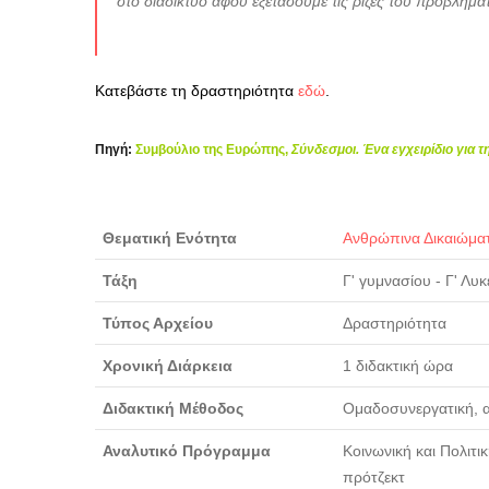
στο διαδίκτυο αφού εξετάσουμε τις ρίζες του προβλήμα
Κατεβάστε τη δραστηριότητα
εδώ
.
Πηγή:
Συμβούλιο της Ευρώπης,
Σύνδεσμοι. Ένα εγχειρίδιο για 
Θεματική Ενότητα
Ανθρώπινα Δικαιώμα
Τάξη
Γ' γυμνασίου - Γ' Λυκ
Τύπος Αρχείου
Δραστηριότητα
Χρονική Διάρκεια
1 διδακτική ώρα
Διδακτική Μέθοδος
Ομαδοσυνεργατική, α
Αναλυτικό Πρόγραμμα
Κοινωνική και Πολιτικ
πρότζεκτ