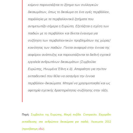
κείμενο παρουσιάζεται το ζήτημα των συλλογικών
δικαιωμάτων, όπως το δικαίωμα σε ένα υγιές περιβάλλον,
παράλληλα με τα περιβαλλοντικά ζητήματα που
αντιμετωπίζει σήμερα η Ευρώπη. Εξετάζεται η σχέση των
παιδιών με το περιβάλλον και δίνεται έναυσμα για
συζήτηση των περιβαλλοντικών προβλημάτων της χώρας/
κοινότητας των παιδιών. Γίνεται αναφορά στην έννοια της
αειφόρου ανάπτυξης και παρουσιάζονται τα διεθνή σχετικά
εργαλεία ανθρωπίνων δικαιωμάτων (Συμβούλιο
Ευρώπης, Ηνωμένα Έθνη κ.ά). Απαραίτητο για την/τον
εκπαιδευτικό που θέλει να εισαγάγει την έννοια
περιβάλλον-δικαιώματα. Μπορεί να χρησιμοποιηθεί και ως
αφετηρία σχετικής δραστηριότητας-συζήτησης στην τάξη.
Πηγή:
Συμβούλιο της Ευρώπης,
Μικρή πυξίδα. Compasito. Εγχειρίδιο
εκπαίδευσης στα ανθρώπινα δικαιώματα για παιδιά
, Λευκωσία 2012
(προσβάσιμη
εδώ
).