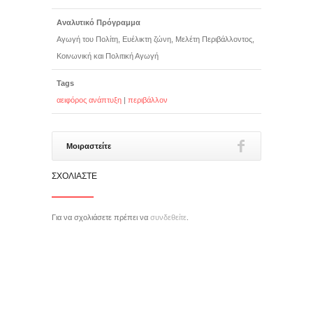
Αναλυτικό Πρόγραμμα
Αγωγή του Πολίτη, Ευέλικτη ζώνη, Μελέτη Περιβάλλοντος,
Κοινωνική και Πολιτική Αγωγή
Tags
αειφόρος ανάπτυξη
|
περιβάλλον
Μοιραστείτε
ΣΧΟΛΙΆΣΤΕ
Για να σχολιάσετε πρέπει να
συνδεθείτε
.