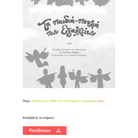
Πηγή:
Παιδαγωγική Ομάδα «Το Σκασιαρχείο» (προσβάσιμη
εδώ
).
Κατεβάστε το κείμενο
Κατέβασμα