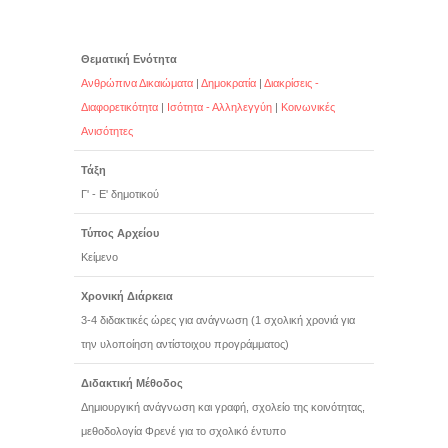
Θεματική Ενότητα
Ανθρώπινα Δικαιώματα
|
Δημοκρατία
|
Διακρίσεις -
Διαφορετικότητα
|
Ισότητα - Αλληλεγγύη
|
Κοινωνικές
Ανισότητες
Τάξη
Γ' - Ε' δημοτικού
Τύπος Αρχείου
Κείμενο
Χρονική Διάρκεια
3-4 διδακτικές ώρες για ανάγνωση (1 σχολική χρονιά για
την υλοποίηση αντίστοιχου προγράμματος)
Διδακτική Μέθοδος
Δημιουργική ανάγνωση και γραφή, σχολείο της κοινότητας,
μεθοδολογία Φρενέ για το σχολικό έντυπο