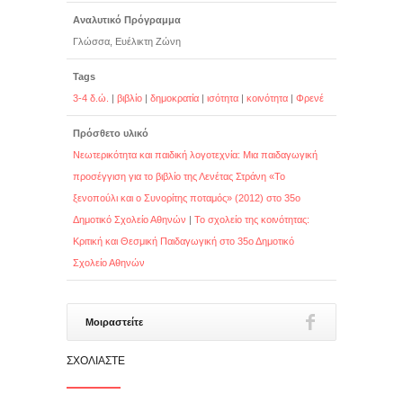
Αναλυτικό Πρόγραμμα
Γλώσσα, Ευέλικτη Ζώνη
Tags
3-4 δ.ώ.
|
βιβλίο
|
δημοκρατία
|
ισότητα
|
κοινότητα
|
Φρενέ
Πρόσθετο υλικό
Νεωτερικότητα και παιδική λογοτεχνία: Μια παιδαγωγική
προσέγγιση για το βιβλίο της Λενέτας Στράνη «Το
ξενοπούλι και ο Συνορίτης ποταμός» (2012) στο 35ο
Δημοτικό Σχολείο Αθηνών
|
Το σχολείο της κοινότητας:
Κριτική και Θεσμική Παιδαγωγική στο 35ο Δημοτικό
Σχολείο Αθηνών
Μοιραστείτε
ΣΧΟΛΙΆΣΤΕ