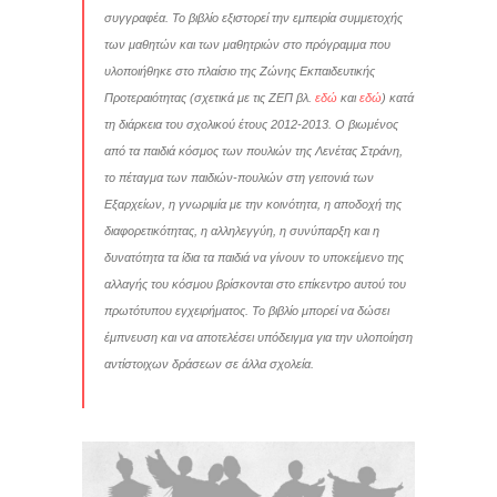
συγγραφέα. Το βιβλίο εξιστορεί την εμπειρία συμμετοχής
των μαθητών και των μαθητριών στο πρόγραμμα που
υλοποιήθηκε στο πλαίσιο της Ζώνης Εκπαιδευτικής
Προτεραιότητας (σχετικά με τις ΖΕΠ βλ.
εδώ
και
εδώ
) κατά
τη διάρκεια του σχολικού έτους 2012-2013. Ο βιωμένος
από τα παιδιά κόσμος των πουλιών της Λενέτας Στράνη,
το πέταγμα των παιδιών-πουλιών στη γειτονιά των
Εξαρχείων, η γνωριμία με την κοινότητα, η αποδοχή της
διαφορετικότητας, η αλληλεγγύη, η συνύπαρξη και η
δυνατότητα τα ίδια τα παιδιά να γίνουν το υποκείμενο της
αλλαγής του κόσμου βρίσκονται στο επίκεντρο αυτού του
πρωτότυπου εγχειρήματος. Το βιβλίο μπορεί να δώσει
έμπνευση και να αποτελέσει υπόδειγμα για την υλοποίηση
αντίστοιχων δράσεων σε άλλα σχολεία.