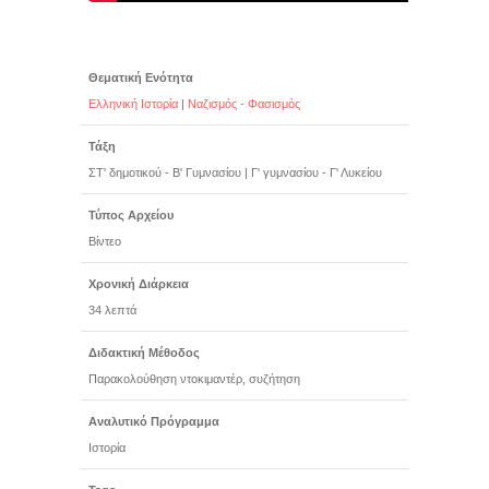
Θεματική Ενότητα
Ελληνική Ιστορία
|
Ναζισμός - Φασισμός
Τάξη
ΣΤ' δημοτικού - Β' Γυμνασίου
|
Γ' γυμνασίου - Γ' Λυκείου
Τύπος Αρχείου
Βίντεο
Χρονική Διάρκεια
34 λεπτά
Διδακτική Μέθοδος
Παρακολούθηση ντοκιμαντέρ, συζήτηση
Αναλυτικό Πρόγραμμα
Ιστορία