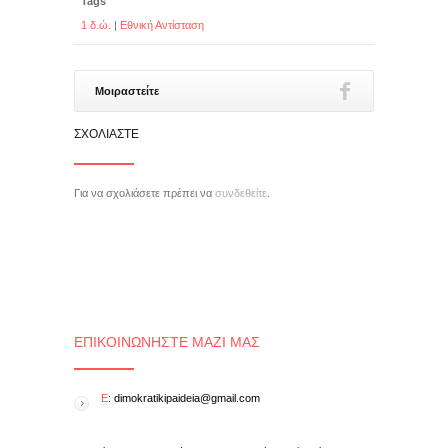
Tags
1 δ.ώ.
|
Εθνική Αντίσταση
Μοιραστείτε
ΣΧΟΛΙΆΣΤΕ
Για να σχολιάσετε πρέπει να
συνδεθείτε
.
ΕΠΙΚΟΙΝΩΝΉΣΤΕ ΜΑΖΊ ΜΑΣ
E
: dimokratikipaideia@gmail.com