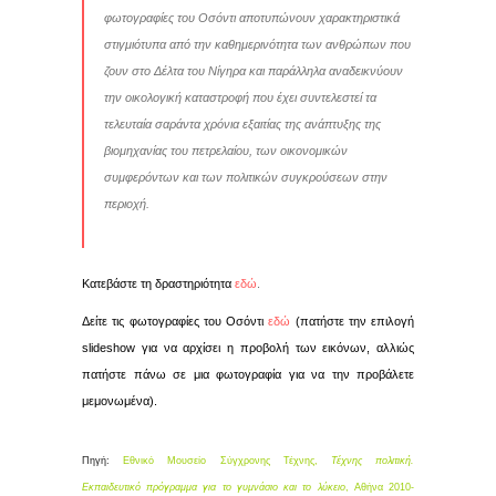
φωτογραφίες του Οσόντι αποτυπώνουν χαρακτηριστικά
στιγμιότυπα από την καθημερινότητα των ανθρώπων που
ζουν στο Δέλτα του Νίγηρα και παράλληλα αναδεικνύουν
την οικολογική καταστροφή που έχει συντελεστεί τα
τελευταία σαράντα χρόνια εξαιτίας της ανάπτυξης της
βιομηχανίας του πετρελαίου, των οικονομικών
συμφερόντων και των πολιτικών συγκρούσεων στην
περιοχή.
Κατεβάστε τη δραστηριότητα
εδώ
.
Δείτε τις φωτογραφίες του Οσόντι
εδώ
(πατήστε την επιλογή
slideshow για να αρχίσει η προβολή των εικόνων, αλλιώς
πατήστε πάνω σε μια φωτογραφία για να την προβάλετε
μεμονωμένα).
Πηγή:
Εθνικό Μουσείο Σύγχρονης Τέχνης,
Τέχνης πολιτική.
Εκπαιδευτικό πρόγραμμα για το γυμνάσιο και το λύκειο
, Αθήνα 2010-