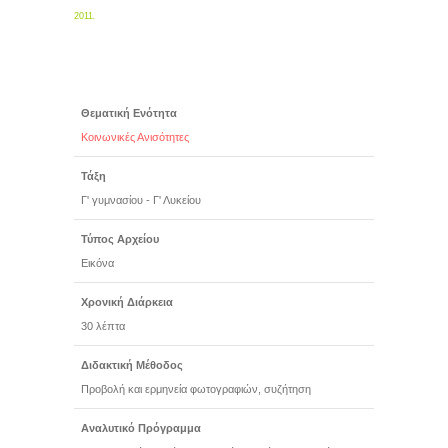
2011
.
Θεματική Ενότητα
Κοινωνικές Ανισότητες
Τάξη
Γ' γυμνασίου - Γ' Λυκείου
Τύπος Αρχείου
Εικόνα
Χρονική Διάρκεια
30 λέπτα
Διδακτική Μέθοδος
Προβολή και ερμηνεία φωτογραφιών, συζήτηση
Αναλυτικό Πρόγραμμα