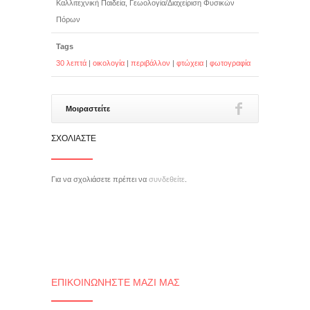
Καλλιτεχνική Παιδεία, Γεωολογία/Διαχείριση Φυσικών
Πόρων
Tags
30 λεπτά
|
οικολογία
|
περιβάλλον
|
φτώχεια
|
φωτογραφία
Μοιραστείτε
ΣΧΟΛΙΆΣΤΕ
Για να σχολιάσετε πρέπει να
συνδεθείτε
.
ΕΠΙΚΟΙΝΩΝΉΣΤΕ ΜΑΖΊ ΜΑΣ