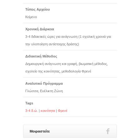
Τύπος Αρχείου
Κείμενο
Χρονική Διάρκεια
3-4 διδακτικές ώρες για ανάγνωση (1 σχολική χρονιά για
την υλοποίηση αντίστοιχης δράσης)
Διδακτική Μέθοδος
Δημιουργική ανάγνωση και γραφή, βιωματική μέθοδος,
σχολείο της κοινότητας, μεθοδολογία Φρενέ
Αναλυτικό Πρόγραμμα
Γλώσσα, Ευέλικτη Ζώνη
Tags
3-4 δ.ώ.
|
κοινότητα
|
Φρενέ
Μοιραστείτε