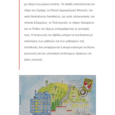
με οδηγό ένα μαγικό καπέλο. Τα παιδιά επισκέπτονται τον
Λόφο του Στρέφη, το Εθνικό Αρχαιολογικό Μουσείο, την
οικία Ναπολέοντα Λαπαθιώτη, την μπλε πολυκατοικία, την
πλατεία Εξαρχείων, το Πολυτεχνείο, το πάρκο Ναυαρίνου
και το Πεδίον του Άρεως καταγράφοντας τις εμπειρίες
τους. Η ανάγνωση του βιβλίου μπορεί να συνδυαστεί με
επισκέψεις των μαθητών και των μαθητριών στις
τοποθεσίες που αναφέρονται ή ακόμα καλύτερα να δώσει
έμπνευση για την υλοποίηση αντίστοιχων δράσεων σε
άλλες γειτονιές.