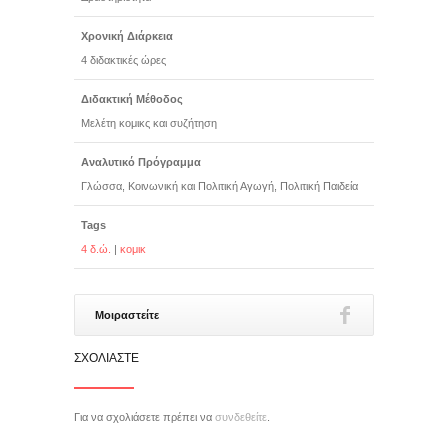
Χρονική Διάρκεια
4 διδακτικές ώρες
Διδακτική Μέθοδος
Μελέτη κομικς και συζήτηση
Αναλυτικό Πρόγραμμα
Γλώσσα, Κοινωνική και Πολιτική Αγωγή, Πολιτική Παιδεία
Tags
4 δ.ώ.
|
κομικ
Μοιραστείτε
ΣΧΟΛΙΆΣΤΕ
Για να σχολιάσετε πρέπει να
συνδεθείτε
.