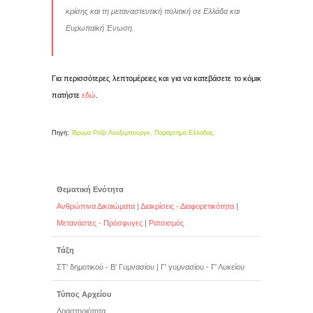
κρίσης και τη μεταναστευτική πολιτική σε Ελλάδα και
Ευρωπαϊκή Ένωση.
Για περισσότερες λεπτομέρειες και για να κατεβάσετε το κόμικ
πατήστε
εδώ
.
Πηγή:
Ίδρυμα Ρόζα Λούξεμπουργκ, Παράρτημα Ελλάδας.
Θεματική Ενότητα
Ανθρώπινα Δικαιώματα
|
Διακρίσεις - Διαφορετικότητα
|
Μετανάστες - Πρόσφυγες
|
Ρατσισμός
Τάξη
ΣΤ' δημοτικού - Β' Γυμνασίου
|
Γ' γυμνασίου - Γ' Λυκείου
Τύπος Αρχείου
Δραστηριότητα