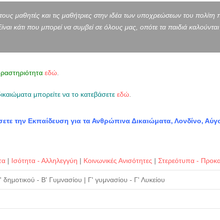
ι τους μαθητές και τις μαθήτριες στην ιδέα των υποχρεώσεων του πολίτη 
ίναι κάτι που μπορεί να συμβεί σε όλους μας, οπότε τα παιδιά καλούντ
δραστηριότητα
εδώ
.
δικαιώματα μπορείτε να το κατεβάσετε
εδώ
.
ίσετε την Εκπαίδευση για τα Ανθρώπινα Δικαιώματα, Λονδίνο, Αύγ
τα
|
Ισότητα - Αλληλεγγύη
|
Κοινωνικές Ανισότητες
|
Στερεότυπα - Προκ
' δημοτικού - Β' Γυμνασίου
|
Γ' γυμνασίου - Γ' Λυκείου