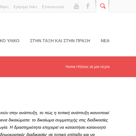
οθήκη
Χρήσιμα links
Επικοινωνία
ΚΟ ΥΛΙΚΟ
ΣΤΗΝ ΤΑΞΗ ΚΑΙ ΣΤΗΝ ΠΡΑΞΗ
ΝΕΑ
Home
Κήπος σε μια νύχτα
ηγούν στην ανάπτυξη, το πώς η τοπική ανάπτυξη ικανοποιεί
μενα δικαιώματα: το δικαίωμα συμμετοχής στις διαδικασίες
ία. Η δραστηριότητα επιχειρεί να καταστήσει κατανοητό
 δημοκρατικές διαδικασίες σε τοπικό επίπεδο και να