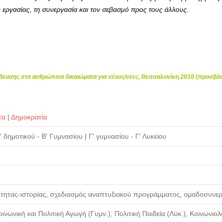
ς εργασίας, τη συνεργασία και τον σεβασμό προς τους άλλους.
δευσης στα ανθρώπινα δικαιώματα για νέους/νέες
, Θεσσαλονίκη 2010 (προσβά
τα
|
Δημοκρατία
' δημοτικού - Β' Γυμνασίου
|
Γ' γυμνασίου - Γ' Λυκείου
ότητας-ιστορίας, σχεδιασμός αναπτυξιακού προγράμματος, ομαδοσυνε
ινωνική και Πολιτική Αγωγή (Γυμν.), Πολιτική Παιδεία (Λύκ.), Κοινωνιολ