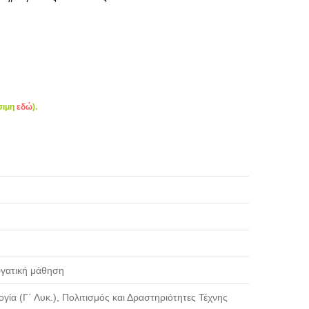
σιμη
εδώ
).
ργατική μάθηση
ογία (Γ΄ Λυκ.), Πολιτισμός και Δραστηριότητες Τέχνης