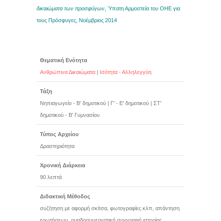
δικαιώματα των προσφύγων
, Ύπατη Αρμοστεία του ΟΗΕ για
τους Πρόσφυγες, Νοέμβριος 2014
Θεματική Ενότητα
Ανθρώπινα Δικαιώματα
|
Ισότητα - Αλληλεγγύη
Τάξη
Νηπιαγωγείο - Β' δημοτικού
|
Γ' - Ε' δημοτικού
|
ΣΤ'
δημοτικού - Β' Γυμνασίου
Τύπος Αρχείου
Δραστηριότητα
Χρονική Διάρκεια
90 λεπτά
Διδακτική Μέθοδος
συζήτηση με αφορμή σκίτσα, φωτογραφίες κλπ, απάντηση
ερωτήσεων, ομαδοσυνεργατική συγγραφή ιστορίας,