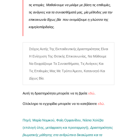
τις ιστορίες. Μαθαίνουμε να μιλάμε με βάση τις επιθυμίες,
τις ανάγκες και τα συναισθήματά μας, μία μέθοδος για την
επικοινωνία δίχως βία που ονομάζουμε
η γλώσσα της
καμηλοπάρδαλης.
Στόχος Αυτής Της Εκπαιδευτικής Δραστηριότητας Είναι
Η Ενίσχυση Της Θετικής Επικοινωνίας, Να Μάθουμε
Να Εκφράζουμε Τα Συναισθήματα, Τις Ανάγκες Και
Τις Επιθυμίες Μας Με Τρόπο Άμεσο, Κατανοητό Και
Δίχως Βία.
Αυτή τη δραστηριότητα μπορείτε να τη βρείτε
εδώ
.
Ολόκληρο το εγχειρίδιο μπορείτε να το κατεβάσετε
εδώ
.
Πηγή: Μαρία Νομικού, Φαίη Ορφανίδου, Νάσια Χολέβα
(επιλογή ύλης, μετάφραση και προσαρμογή),
Δραστηριότητες
βιωματικής μάθησης στα ανθρώπινα δικαιώματα και τα