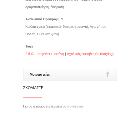
δραματοποίηση, έκφραση
Αναλυτικό Πρόγραμμα
Καλλιτεχνικά (εικαστικά- θεατρική αγωγή), Αγωγή του
Πολίτη, Ευέλικτη ζώνη
Tags
2 δ.ώ.
|
ασφάλεια
|
ειρήνη
|
σχολικός εκφοβισμός (bullying)
Μοιραστείτε
ΣΧΟΛΙΆΣΤΕ
Για να σχολιάσετε πρέπει να
συνδεθείτε
.