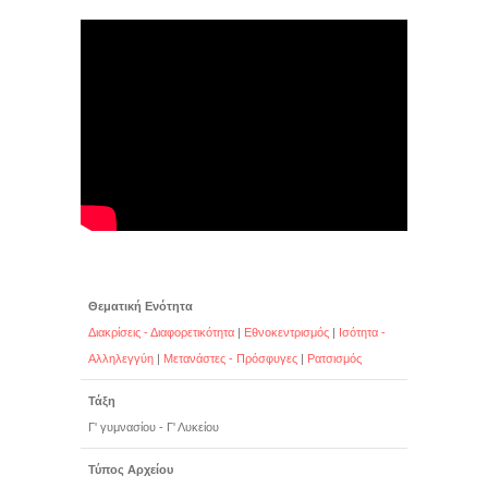
Θεματική Ενότητα
Διακρίσεις - Διαφορετικότητα
|
Εθνοκεντρισμός
|
Ισότητα -
Αλληλεγγύη
|
Μετανάστες - Πρόσφυγες
|
Ρατσισμός
Τάξη
Γ' γυμνασίου - Γ' Λυκείου
Τύπος Αρχείου