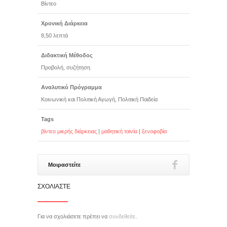
Βίντεο
Χρονική Διάρκεια
8,50 λεπτά
Διδακτική Μέθοδος
Προβολή, συζήτηση
Αναλυτικό Πρόγραμμα
Κοινωνική και Πολιτική Αγωγή, Πολιτική Παιδεία
Tags
βίντεο μικρής διάρκειας
|
μαθητική ταινία
|
ξενοφοβία
Μοιραστείτε
ΣΧΟΛΙΆΣΤΕ
Για να σχολιάσετε πρέπει να
συνδεθείτε
.