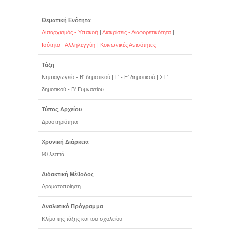
Θεματική Ενότητα
Αυταρχισμός - Υπακοή
|
Διακρίσεις - Διαφορετικότητα
|
Ισότητα - Αλληλεγγύη
|
Κοινωνικές Ανισότητες
Τάξη
Νηπιαγωγείο - Β' δημοτικού
|
Γ' - Ε' δημοτικού
|
ΣΤ'
δημοτικού - Β' Γυμνασίου
Τύπος Αρχείου
Δραστηριότητα
Χρονική Διάρκεια
90 λεπτά
Διδακτική Μέθοδος
Δραματοποίηση
Αναλυτικό Πρόγραμμα
Κλίμα της τάξης και του σχολείου