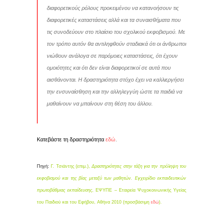
διαφορετικούς ρόλους προκειμένου να κατανοήσουν τις
διαφορετικές καταστάσεις αλλά και τα συναισθήματα που
τις συνοδεύουν στο πλαίσιο του σχολικού εκφοβισμού. Με
τον τρόπο αυτόν θα αντιληφθούν σταδιακά ότι οι άνθρωποι
νιώθουν ανάλογα σε παρόμοιες καταστάσεις, ότι έχουν
ομοιότητες και ότι δεν είναι διαφορετικοί σε αυτά που
αισθάνονται. Η δραστηριότητα στόχο έχει να καλλιεργήσει
την ενσυναίσθηση και την αλληλεγγύη ώστε τα παιδιά να
μαθαίνουν να μπαίνουν στη θέση του άλλου.
Κατεβάστε τη δραστηριότητα
εδώ
.
Πηγή:
Γ. Τσιάντης (επιμ.),
Δραστηριότητες στην τάξη για την πρόληψη του
εκφοβισμού και της βίας μεταξύ των μαθητών. Εγχειρίδιο εκπαιδευτικών
πρωτοβάθμιας εκπαίδευσης
, ΕΨΥΠΕ – Εταιρεία Ψυχοκοινωνικής Υγείας
του Παιδιού και του Εφήβου, Αθήνα 2010 (προσβάσιμη
εδώ
).