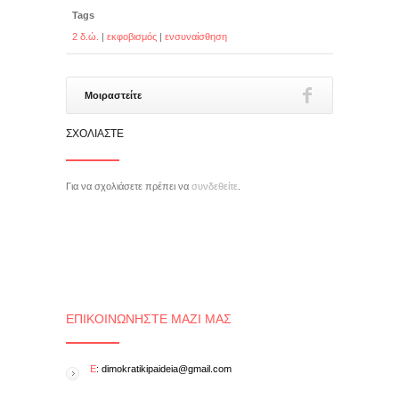
Tags
2 δ.ώ.
|
εκφοβισμός
|
ενσυναίσθηση
Μοιραστείτε
ΣΧΟΛΙΆΣΤΕ
Για να σχολιάσετε πρέπει να
συνδεθείτε
.
ΕΠΙΚΟΙΝΩΝΉΣΤΕ ΜΑΖΊ ΜΑΣ
E
: dimokratikipaideia@gmail.com