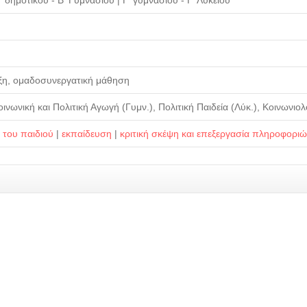
' δημοτικού - Β' Γυμνασίου
|
Γ' γυμνασίου - Γ' Λυκείου
ξη, ομαδοσυνεργατική μάθηση
ινωνική και Πολιτική Αγωγή (Γυμν.), Πολιτική Παιδεία (Λύκ.), Κοινωνιολο
 του παιδιού
|
εκπαίδευση
|
κριτική σκέψη και επεξεργασία πληροφορι