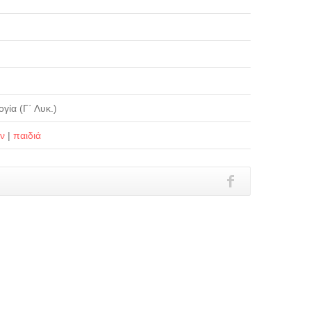
γία (Γ΄ Λυκ.)
ών
|
παιδιά