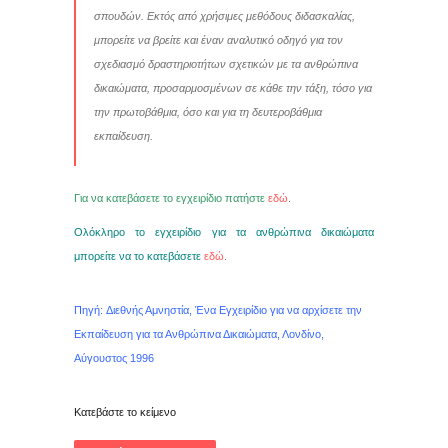
σπουδών. Εκτός από χρήσιμες μεθόδους διδασκαλίας,
μπορείτε να βρείτε και έναν αναλυτικό οδηγό για τον
σχεδιασμό δραστηριοτήτων σχετικών με τα ανθρώπινα
δικαιώματα, προσαρμοσμένων σε κάθε την τάξη, τόσο για
την πρωτοβάθμια, όσο και για τη δευτεροβάθμια
εκπαίδευση.
Για να κατεβάσετε το εγχειρίδιο πατήστε
εδώ
.
Ολόκληρο το εγχειρίδιο για τα ανθρώπινα δικαιώματα
μπορείτε να το κατεβάσετε
εδώ
.
Πηγή: Διεθνής Αμνηστία, Ένα Εγχειρίδιο για να αρχίσετε την
Εκπαίδευση για τα Ανθρώπινα Δικαιώματα, Λονδίνο,
Αύγουστος 1996
Κατεβάστε το κείμενο