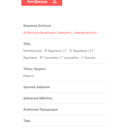
Κατέβασμα
Θεματική Ενότητα
Ανθρώπινα Δικαιώματα
|
Διακρίσεις - Διαφορετικότητα
Τάξη
Νηπιαγωγείο - Β' δημοτικού
|
Γ' - Ε' δημοτικού
|
ΣΤ'
δημοτικού - Β' Γυμνασίου
|
Γ' γυμνασίου - Γ' Λυκείου
Τύπος Αρχείου
Κείμενο
Χρονική Διάρκεια
Διδακτική Μέθοδος
Αναλυτικό Πρόγραμμα
Tags