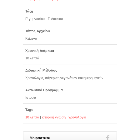
Τάξη
Γ' γυμνασίου - Γ' Λυκείου
Τύπος Αρχείου
Κείμενο
Χρονική Διάρκεια
10 λεπτά
Διδακτική Μέθοδος
Xρονολόγιο, σύγκριση γεγονότων και ημερομηνιών
Αναλυτικό Πρόγραμμα
Ιστορία
Tags
10 λεπτά
|
ιστορική γνώση
|
χρονολόγιο
Μοιραστείτε