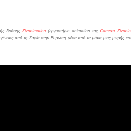
ικής δράσης
Zizanimation
(εργαστήριο animation της
Camera Zizanio
ογένειας από τη Συρία στην Ευρώπη μέσα από τα μάτια μιας μικρής κοπ