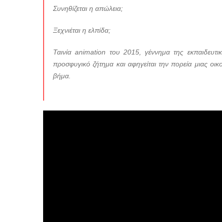
Συνηθίζεται η απώλεια;
Ξεχνιέται η ελπίδα;
Ταινία animation του 2015, γέννημα της εκπαιδευτ
προσφυγικό ζήτημα και αφηγείται την πορεία μιας οικ
βήμα.