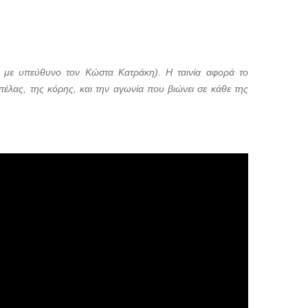
με υπεύθυνο τον Κώστα Κατράκη). Η ταινία αφορά το
έλας, της κόρης, και την αγωνία που βιώνει σε κάθε της