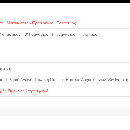
τα
|
Μετανάστες - Πρόσφυγες
|
Ρατσισμός
' δημοτικού - Β' Γυμνασίου
|
Γ' γυμνασίου - Γ' Λυκείου
ζήτηση
αι Πολιτική Αγωγή, Πολτική Παιδεία, Βασικές Αρχές Κοινωνικών Επιστη
κρής διάρκειας
|
προσφυγιά