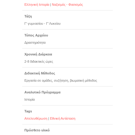
Ελληνική Ιστορία
|
Ναζισμός - Φασισμός
Τάξη
Γ' γυμνασίου - Γ' Λυκείου
Τύπος Αρχείου
Δραστηριότητα
Χρονική Διάρκεια
2-8 διδακτικές ώρες
Διδακτική Μέθοδος
Εργασία σε ομάδες, συζήτηση, βιωματική μέθοδος
Αναλυτικό Πρόγραμμα
Ιστορία
Tags
Απελευθέρωση
|
Εθνική Αντίσταση
Πρόσθετο υλικό