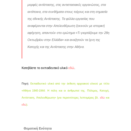
μορφές αντίστασης, στις αντιστασιακές οργανώσεις, στα
αντίποινα, στα συνθήματα στους τοίχους και στη σημασία
της εθνικής Αντίστασης. Τα φύλλα εργασίας που
αναφέρονται στην Απελευθέρωση ξεκινούν με ιστορική
αφήγηση, απαντούν στο ερώτημα «Τι γιορτάζουμε την 28η
Οκτωβρίου στην Ελλάδα» και αναζητούν τα ίχνη της
Κατοχής και της Αντίστασης στην Αθήνα.
Κατεβάστε το εκπαιδευτικό υλικό
εδώ
.
Πηγή:
Εκπαιδευτικό υλικό από την έκθεση αρχειακού υλικού με τίτλο
«Αθήνα 1940-1944: Η πόλη και οι άνθρωποί της. Πόλεμος, Κατοχή,
Αντίσταση, Απελευθέρωση» (για περισσότερες λεπτομέρεις βλ.
εδώ
και
εδώ
).
Θεματική Ενότητα