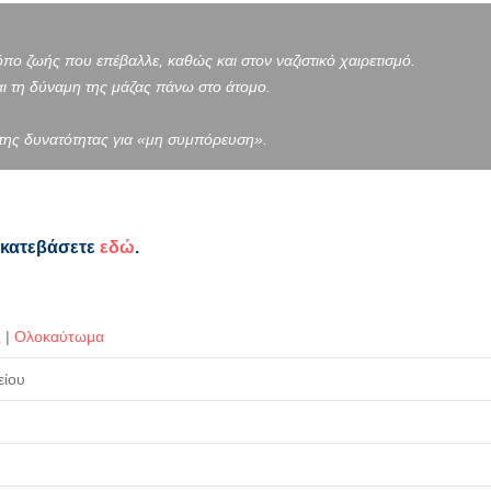
όπο ζωής που επέβαλλε, καθώς και στον ναζιστικό χαιρετισμό.
ι τη δύναμη της μάζας πάνω στο άτομο.
 της δυνατότητας για «μη συμπόρευση».
 κατεβάσετε
εδώ
.
ς
|
Ολοκαύτωμα
είου