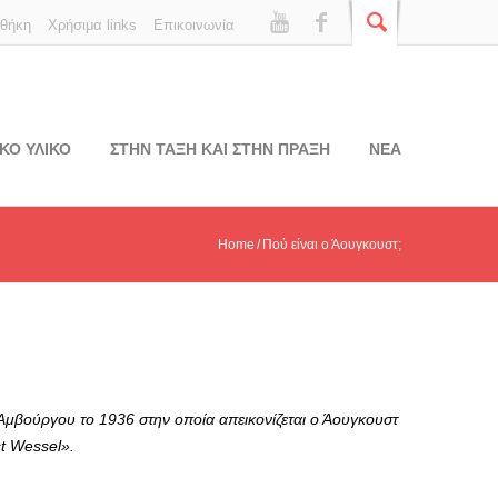
οθήκη
Χρήσιμα links
Επικοινωνία
ΚΟ ΥΛΙΚΟ
ΣΤΗΝ ΤΑΞΗ ΚΑΙ ΣΤΗΝ ΠΡΑΞΗ
ΝΕΑ
Home
Πού είναι ο Άουγκουστ;
 Αμβούργου το 1936 στην οποία απεικονίζεται ο Άουγκουστ
st Wessel».