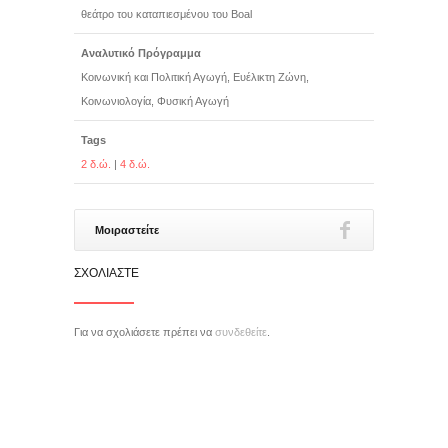
θεάτρο του καταπιεσμένου του Boal
Αναλυτικό Πρόγραμμα
Κοινωνική και Πολιτική Αγωγή, Ευέλικτη Ζώνη,
Κοινωνιολογία, Φυσική Αγωγή
Tags
2 δ.ώ.
|
4 δ.ώ.
Μοιραστείτε
ΣΧΟΛΙΆΣΤΕ
Για να σχολιάσετε πρέπει να
συνδεθείτε
.