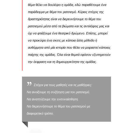
θέμα θέλει να δουλέψει η ομάδα, εδώ παραθέτουμε ένα
παράδειγμα με θέμα τον ρατσισμό. Κύριος στόχος της
δραστηριότητας είναι να διερευνήσουμε το θέμα του
ρατσισμού μέσα από τα βιώματα και τις αντιλήψεις μας και
όχι να φτιάξουμε ένα θεατρικό δρώμενο. Επίσης, μπορεί
να προκύψει ένα σκετς με κάποια άλλη μέθοδο ή
αυθόρμητα από μία ιστορία που θέλει να μοιραστεί κάποιος
παίχτης της ομάδας. Όλα είναι θεμιτά εφόσον εξυπηρετούν
την έκφραση και τη δημιουργικότητα της ομάδας.
Στόχοι για τους μαθητές και τις μαθήτριες:
Να ανοίξουμε τη συζήτηση για τον ρατσισμό.
Να αναπτύξουμε την ενσυναίσθηση.
Να διερευνήσουμε το θέμα του ρατσισμού με
διαφορετικό τρόπο.