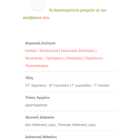
Τη δραστηριότητα μπορείτε να την
κατεβάσετε
εδώ
.
Θεματική Ενότητα
Ισότητα - Αλληλεγγύη
|
Κοινωνικές Ανισότητες
|
Μετανάστες - Πρόσφυγες
|
Ρατσισμός
|
Στερεότυπα -
Προκαταλήψεις
Τάξη
ΣΤ' δημοτικού - Β' Γυμνασίου
|
Γ' γυμνασίου - Γ' Λυκείου
Τύπος Αρχείου
Δραστηριότητα
Χρονική Διάρκεια
Δύο διδακτικές ώρες, Τέσσερις διδακτικές ώρες
Διδακτική Μέθοδος