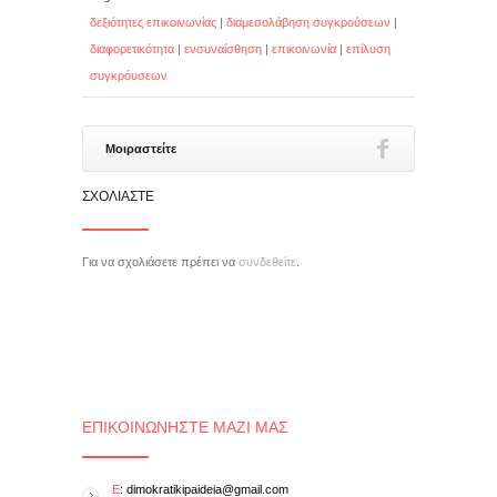
δεξιότητες επικοινωνίας
|
διαμεσολάβηση συγκρούσεων
|
διαφορετικότητα
|
ενσυναίσθηση
|
επικοινωνία
|
επίλυση
συγκρόυσεων
Μοιραστείτε
ΣΧΟΛΙΆΣΤΕ
Για να σχολιάσετε πρέπει να
συνδεθείτε
.
ΕΠΙΚΟΙΝΩΝΉΣΤΕ ΜΑΖΊ ΜΑΣ
E
: dimokratikipaideia@gmail.com