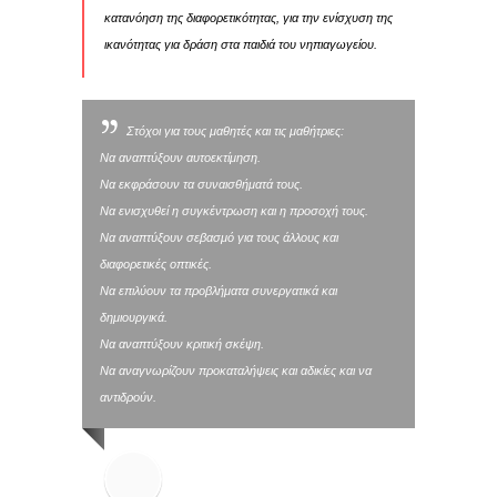
κατανόηση της διαφορετικότητας, για την ενίσχυση της
ικανότητας για δράση στα παιδιά του νηπιαγωγείου.
Στόχοι για τους μαθητές και τις μαθήτριες:
Να αναπτύξουν αυτοεκτίμηση.
Να εκφράσουν τα συναισθήματά τους.
Να ενισχυθεί η συγκέντρωση και η προσοχή τους.
Να αναπτύξουν σεβασμό για τους άλλους και
διαφορετικές οπτικές.
Να επιλύουν τα προβλήματα συνεργατικά και
δημιουργικά.
Να αναπτύξουν κριτική σκέψη.
Να αναγνωρίζουν προκαταλήψεις και αδικίες και να
αντιδρούν.