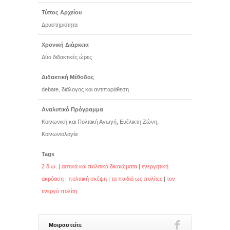
Τύπος Αρχείου
Δραστηριότητα
Χρονική Διάρκεια
Δύο διδακτικές ώρες
Διδακτική Μέθοδος
debate, διάλογος και αντιπαράθεση
Αναλυτικό Πρόγραμμα
Κοινωνική και Πολιτική Αγωγή, Ευέλικτη Ζώνη,
Κοινωνιολογία
Tags
2 δ.ώ.
|
αστικά και πολιτικά δικαιώματα
|
ενεργητική
ακρόαση
|
πολιτική σκέψη
|
τα παιδιά ως πολίτες
|
τον
ενεργό πολίτη
Μοιραστείτε