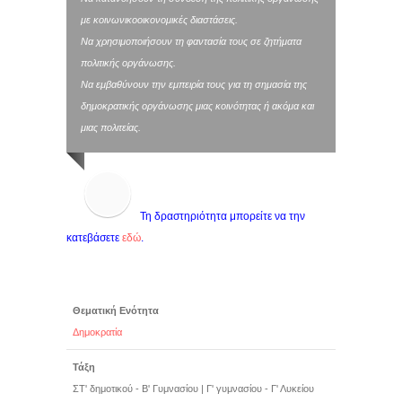
με κοινωνικοοικονομικές διαστάσεις.
Να χρησιμοποιήσουν τη φαντασία τους σε ζητήματα
πολιτικής οργάνωσης.
Να εμβαθύνουν την εμπειρία τους για τη σημασία της
δημοκρατικής οργάνωσης μιας κοινότητας ή ακόμα και
μιας πολιτείας.
Τη δραστηριότητα μπορείτε να την
κατεβάσετε
εδώ
.
Θεματική Ενότητα
Δημοκρατία
Τάξη
ΣΤ' δημοτικού - Β' Γυμνασίου
|
Γ' γυμνασίου - Γ' Λυκείου