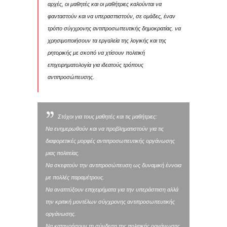
αρχές, οι μαθητές και οι μαθήτριες καλούνται να
φανταστούν και να υπερασπιστούν, σε ομάδες, έναν
τρόπο σύγχρονης αντιπροσωπευτικής δημοκρατίας. να
χρησιμοποιήσουν τα εργαλεία της λογικής και της
ρητορικής με σκοπό να χτίσουν πολιτική
επιχειρηματολογία για ιδεατούς τρόπους
αντιπροσώπευσης.
Στόχοι για τους μαθητές και τις μαθήτριες:
Να ενημερωθούν και να προβληματιστούν για τις
διαφορετικές μορφές αντιπροσωπευτικής οργάνωσης
μιας πολιτείας.
Να σκεφτούν την αντιπροσώπευση ως δυναμική έννοια
με πολλές παραμέτρους.
Να αναπτύξουν επιχειρήματα για την υπεράσπιση αλλά
την κριτική μοντέλων σύγχρονης αντιπροσωπευτικής
οργάνωσης.
Να κατανοήσουν τη σύνδεση της πολιτικής οργάνωσης