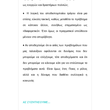
ως ενεργών και δραστήριων πολιτών;
♦ Η λογική του αποδιοπομπαίου τράγου είναι μια
επίσης εύκολη τακτική, καθώς μεταθέτει το πρόβλημα
σε κάποιον άλλον, συνήθως στιγματισμένο ως
«διαφορετικό». Έτσι όμως οι πραγματικοί υπεύθυνοι
μένουν στο απυρόβλητο.
♦ Αν αποδεχτούμε ότι οι αιτίες των προβλημάτων που
μας ταλανίζουν οφείλονται σε δυνάμεις που δεν
μπορούμε να ελέγξουμε, τότε αποδεχόμαστε και ότι
δεν μπορούμε να κάνουμε κάτι για να επιλύσουμε τα
προβλήματα αυτά. Είναι όμως έτσι; Ποιος ο ρόλος
αλλά και η δύναμη που διαθέτει συλλογικά η
κοινωνία;
ΑΣ ΣΥΖΗΤΗΣΟΥΜΕ…