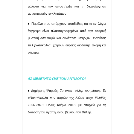
μάλιστα για την υποστήριξη και τη δικαιολόγηση
αντισημιτικών εγκλημάτων.
♦ Παρόλο που υπάρχουν αποδείξεις ότι τα εν λόγω
έγγραφα είναι πλαστογραφημένα από την τσαρική
μυστική αστυνομία και ουδέποτε υπήρξαν, εντούτοις
τα
Πρωτόκολλα
χαίρουν ευρείας διάδοσης ακόμη και
σήμερα.
ΑΣ ΜΕΛΕΤΗΣΟΥΜΕ ΤΟΝ ΑΝΤΙΛΟΓΟ!
♦ Δημήτρης Ψαρράς,
Το μπεστ σέλερ του μίσους: Τα
«Πρωτόκολλα των σοφών της Σιών» στην Ελλάδα,
1920-2013
, Πόλις, Αθήνα 2013, με στοιχεία για τη
διάδοση του αγαπημένου βιβλίου του Χίτλερ.