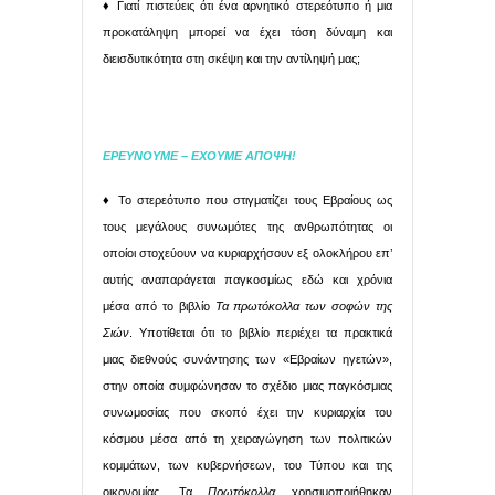
♦ Γιατί πιστεύεις ότι ένα αρνητικό στερεότυπο ή μια
προκατάληψη μπορεί να έχει τόση δύναμη και
διεισδυτικότητα στη σκέψη και την αντίληψή μας;
ΕΡΕΥΝΟΥΜΕ – ΕΧΟΥΜΕ ΑΠΟΨΗ!
♦ Το στερεότυπο που στιγματίζει τους Εβραίους ως
τους μεγάλους συνωμότες της ανθρωπότητας οι
οποίοι στοχεύουν να κυριαρχήσουν εξ ολοκλήρου επ’
αυτής αναπαράγεται παγκοσμίως εδώ και χρόνια
μέσα από το βιβλίο
Τα πρωτόκολλα των σοφών της
Σιών
. Υποτίθεται ότι το βιβλίο περιέχει τα πρακτικά
μιας διεθνούς συνάντησης των «Εβραίων ηγετών»,
στην οποία συμφώνησαν το σχέδιο μιας παγκόσμιας
συνωμοσίας που σκοπό έχει την κυριαρχία του
κόσμου μέσα από τη χειραγώγηση των πολιτικών
κομμάτων, των κυβερνήσεων, του Τύπου και της
οικονομίας. Τα
Πρωτόκολλα
χρησιμοποιήθηκαν