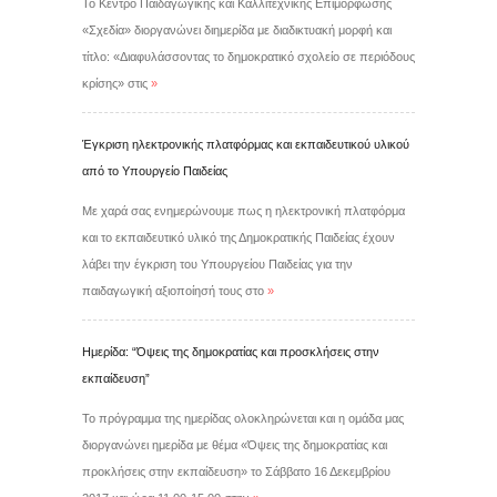
Το Κέντρο Παιδαγωγικής και Καλλιτεχνικής Επιμόρφωσης
«Σχεδία» διοργανώνει διημερίδα με διαδικτυακή μορφή και
τίτλο: «Διαφυλάσσοντας το δημοκρατικό σχολείο σε περιόδους
κρίσης» στις
»
Έγκριση ηλεκτρονικής πλατφόρμας και εκπαιδευτικού υλικού
από το Υπουργείο Παιδείας
Με χαρά σας ενημερώνουμε πως η ηλεκτρονική πλατφόρμα
και το εκπαιδευτικό υλικό της Δημοκρατικής Παιδείας έχουν
λάβει την έγκριση του Υπουργείου Παιδείας για την
παιδαγωγική αξιοποίησή τους στο
»
Ημερίδα: “Όψεις της δημοκρατίας και προσκλήσεις στην
εκπαίδευση”
Το πρόγραμμα της ημερίδας ολοκληρώνεται και η ομάδα μας
διοργανώνει ημερίδα με θέμα «Όψεις της δημοκρατίας και
προκλήσεις στην εκπαίδευση» το Σάββατο 16 Δεκεμβρίου